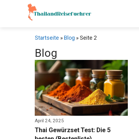
Zum
Inhalt
springen
Startseite
»
Blog
»
Seite 2
Blog
April 24, 2025
Thai Gewürzset Test: Die 5
besten (Bestenliste)