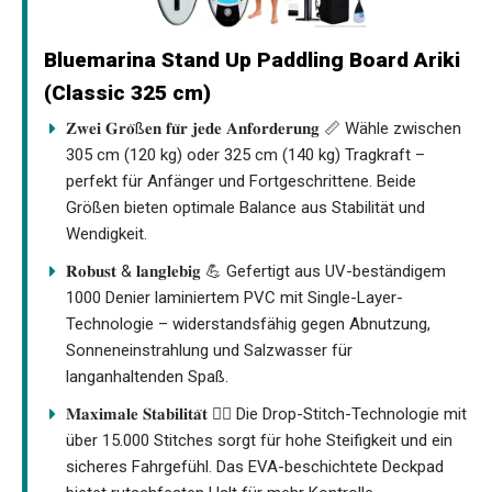
Bluemarina Stand Up Paddling Board Ariki
(Classic 325 cm)
𝐙𝐰𝐞𝐢 𝐆𝐫𝐨̈ß𝐞𝐧 𝐟𝐮̈𝐫 𝐣𝐞𝐝𝐞 𝐀𝐧𝐟𝐨𝐫𝐝𝐞𝐫𝐮𝐧𝐠 📏 Wähle zwischen
305 cm (120 kg) oder 325 cm (140 kg) Tragkraft –
perfekt für Anfänger und Fortgeschrittene. Beide
Größen bieten optimale Balance aus Stabilität und
Wendigkeit.
𝐑𝐨𝐛𝐮𝐬𝐭 & 𝐥𝐚𝐧𝐠𝐥𝐞𝐛𝐢𝐠 💪 Gefertigt aus UV-beständigem
1000 Denier laminiertem PVC mit Single-Layer-
Technologie – widerstandsfähig gegen Abnutzung,
Sonneneinstrahlung und Salzwasser für
langanhaltenden Spaß.
𝐌𝐚𝐱𝐢𝐦𝐚𝐥𝐞 𝐒𝐭𝐚𝐛𝐢𝐥𝐢𝐭𝐚̈𝐭 🏄‍♂️ Die Drop-Stitch-Technologie mit
über 15.000 Stitches sorgt für hohe Steifigkeit und ein
sicheres Fahrgefühl. Das EVA-beschichtete Deckpad