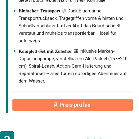
bietet rutschfesten Halt für mehr Kontrolle.
𝐄𝐢𝐧𝐟𝐚𝐜𝐡𝐞𝐫 𝐓𝐫𝐚𝐧𝐬𝐩𝐨𝐫𝐭 🚀 Dank Bluemarina
Transportrucksack, Tragegriffen vorne & hinten und
Schnellverschluss-Luftventil ist das Board schnell
verstaut und mühelos transportierbar – ideal für
unterwegs.
𝐊𝐨𝐦𝐩𝐥𝐞𝐭𝐭-𝐒𝐞𝐭 𝐦𝐢𝐭 𝐙𝐮𝐛𝐞𝐡𝐨̈𝐫 🎒 Inklusive Marken-
Doppelhubpumpe, verstellbarem Alu-Paddel (157–210
cm), Spiral-Leash, Action-Cam-Halterung und
Reparaturset – alles für ein sofortiges Abenteuer auf
dem Wasser.
Preis prüfen