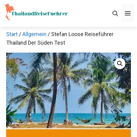
Zum
Inhalt
M
springen
Start
/
Allgemein
/ Stefan Loose Reiseführer
Thailand Der Süden Test